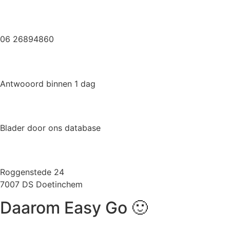
via Whatsapp
06 26894860
via Facebook
Antwooord binnen 1 dag
Veelgestelde vragen
Blader door ons database
Routebeschrijving
Roggenstede 24
7007 DS Doetinchem
Daarom
Easy Go 🙂